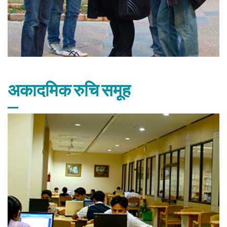
अकादमिक रुचि समूह