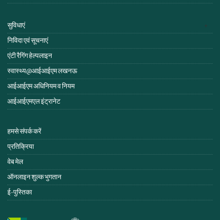
सुविधाएं
निविदा एवं सूचनाएं
एंटी रैगिंग हेल्पलाइन
स्वास्थ्य@आईआईएम लखनऊ
आईआईएम अधिनियम व नियम
आईआईएमएल इंट्रानेट
हमसे संपर्क करें
प्रतिक्रिया
वेब मेल
ऑनलाइन शुल्क भुगतान
ई-पुस्तिका