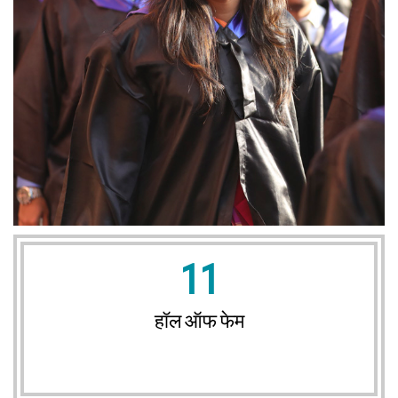
11
हॉल ऑफ फेम