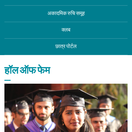
अकादमिक रुचि समूह
क्लब
छात्र पोर्टल
हॉल ऑफ फेम