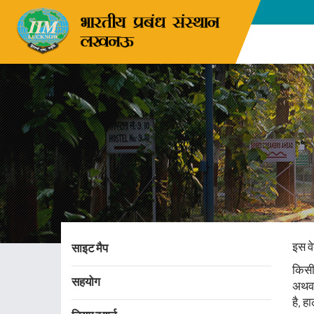
इस व
साइट मैप
किसी
सहयोग
अथवा 
है, ह