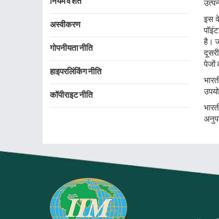
नियम व शर्त
उत्पन
इस व
अस्वीकरण
पॉइं
है। 
गोपनीयता नीति
दूसरी
पेजों
हाइपरलिंकिंग नीति
भारत
उपयो
कॉपीराइट नीति
भारत
अनुप