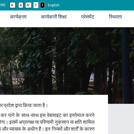
-
+
 जाएं
A
A
A
T
T
English
कार्यक्रम
कार्यकारी शिक्षा
प्लेसमेंट
स्थिरता
्रदेश द्वारा किया जाता है।
 न कर पाने के साथ-साथ इस वेबसाइट का इस्तेमाल करने
होगा। इसमें अप्रत्यक्ष या परिणामी नुकसान या क्षति शामिल
ित और व्याख्या के अधीन हैं। इन नियमों और शर्तों के कारण