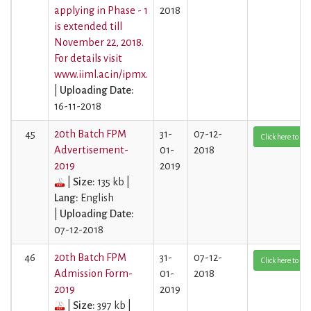
applying in Phase - 1
2018
is extended till
November 22, 2018.
For details visit
www.iiml.ac.in/ipmx.
|
Uploading Date:
16-11-2018
45
20th Batch FPM
31-
07-12-
Click here to Vi
Advertisement-
01-
2018
2019
2019
|
Size:
135 kb |
Lang:
English
|
Uploading Date:
07-12-2018
46
20th Batch FPM
31-
07-12-
Click here to Vi
Admission Form-
01-
2018
2019
2019
|
Size:
397 kb |