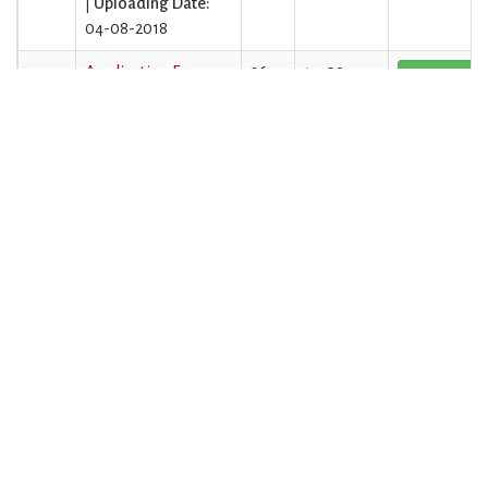
|
Uploading Date:
04-08-2018
53
Application Form
26-
14-09-
Click here to Vi
|
Size:
718 kb |
10-
2018
Lang:
English
2018
|
Uploading Date:
14-09-2018
54
Expression of
26-
14-09-
Click here to Vi
Interest
10-
2018
|
Size:
650 kb |
2018
Lang:
English
|
Uploading Date:
14-09-2018
55
Date extended till
26-
14-09-
Click here to Vi
October 26, 2018 -
10-
2018
Certificate
2018
Programme in
Business Analytics