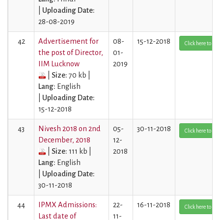
|
Uploading Date:
28-08-2019
42
Advertisement for
08-
15-12-2018
Click here to Vi
the post of Director,
01-
IIM Lucknow
2019
|
Size:
70 kb |
Lang:
English
|
Uploading Date:
15-12-2018
43
Nivesh 2018 on 2nd
05-
30-11-2018
Click here to Vi
December, 2018
12-
|
Size:
111 kb |
2018
Lang:
English
|
Uploading Date:
30-11-2018
44
IPMX Admissions:
22-
16-11-2018
Click here to Vi
Last date of
11-