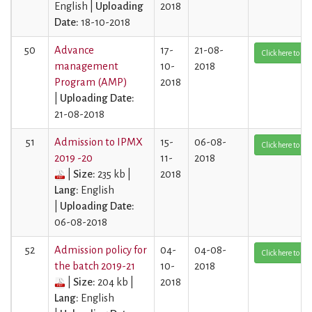
English |
Uploading
2018
Date:
18-10-2018
50
Advance
17-
21-08-
Click here to Vi
management
10-
2018
Program (AMP)
2018
|
Uploading Date:
21-08-2018
51
Admission to IPMX
15-
06-08-
Click here to Vi
2019 -20
11-
2018
|
Size:
235 kb |
2018
Lang:
English
|
Uploading Date:
06-08-2018
52
Admission policy for
04-
04-08-
Click here to Vi
the batch 2019-21
10-
2018
|
Size:
204 kb |
2018
Lang:
English