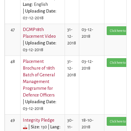
Lang:
English
|
Uploading Date:
07-12-2018
47
DGMP18th
31-
03-12-
Click here to Vi
Placement Video
12-
2018
|
Uploading Date:
2018
03-12-2018
48
Placement
31-
03-12-
Click here to Vi
Brochure of 18th
12-
2018
Batch of General
2018
Management
Programme for
Defence Officers
|
Uploading Date:
03-12-2018
49
Integrity Pledge
30-
18-10-
Click here to Vi
|
Size:
130 |
Lang:
11-
2018