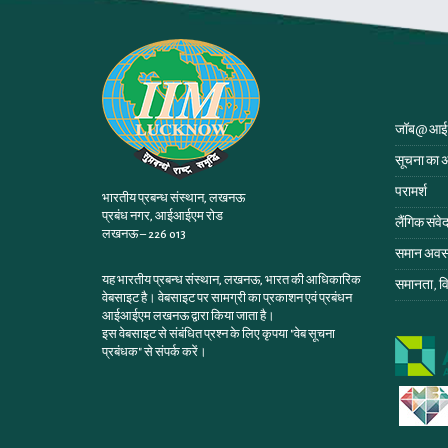
जॉब@ आ
सूचना का 
परामर्श
भारतीय प्रबन्ध संस्थान, लखनऊ
प्रबंध नगर, आईआईएम रोड
लैंगिक संवे
लखनऊ – 226 013
समान अवसर
यह भारतीय प्रबन्ध संस्थान, लखनऊ, भारत की आधिकारिक
समानता, व
वेबसाइट है। वेबसाइट पर सामग्री का प्रकाशन एवं प्रबंधन
आईआईएम लखनऊ द्वारा किया जाता है।
इस वेबसाइट से संबंधित प्रश्न के लिए कृपया
"वेब सूचना
प्रबंधक"
से संपर्क करें।