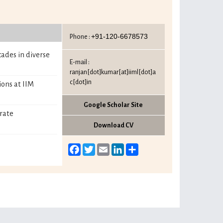
+91-120-6678573
Phone :
ades in diverse
E-mail :
ranjan[dot]kumar[at]iiml[dot]a
c[dot]in
ions at IIM
Google Scholar Site
orate
Download CV
Facebook
Twitter
Email
LinkedIn
Share