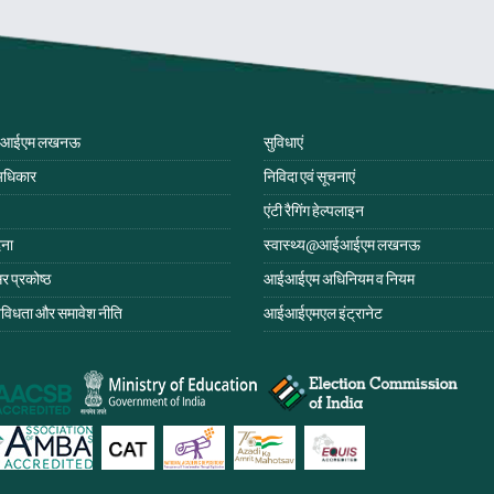
ईआईएम लखनऊ
सुविधाएं
अधिकार
निविदा एवं सूचनाएं
एंटी रैगिंग हेल्पलाइन
दना
स्वास्थ्य@आईआईएम लखनऊ
 प्रकोष्ठ
आईआईएम अधिनियम व नियम
िविधता और समावेश नीति
आईआईएमएल इंट्रानेट