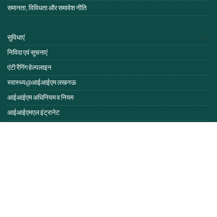
समानता, विविधता और समावेश नीति
सुविधाएं
निविदा एवं सूचनाएं
एंटी रैगिंग हेल्पलाइन
स्वास्थ्य@आईआईएम लखनऊ
आईआईएम अधिनियम व नियम
आईआईएमएल इंट्रानेट
हमसे संपर्क करें
प्रतिक्रिया
वेब मेल
ऑनलाइन शुल्क भुगतान
ई-पुस्तिका