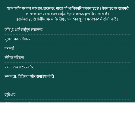
यह भारतीय प्रबन्ध संस्थान, लखनऊ, भारत की आधिकारिक वेबसाइट है। वेबसाइट पर सामग्री
का प्रकाशन एवं प्रबंधन आईआईएम लखनऊ द्वारा किया जाता है।
इस वेबसाइट से संबंधित प्रश्न के लिए कृपया
"वेब सूचना प्रबंधक"
से संपर्क करें।
जॉब@ आईआईएम लखनऊ
सूचना का अधिकार
परामर्श
लैंगिक संवेदना
समान अवसर प्रकोष्ठ
समानता, विविधता और समावेश नीति
सुविधाएं
निविदा एवं सूचनाएं
एंटी रैगिंग हेल्पलाइन
स्वास्थ्य@आईआईएम लखनऊ
आईआईएम अधिनियम व नियम