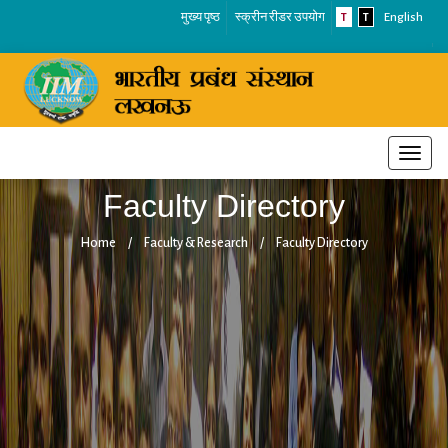
मुख्य पृष्ठ
स्क्रीन रीडर उपयोग
T
T
English
Toggle
naviga
Faculty Directory
Home
/
Faculty & Research
/
Faculty Directory