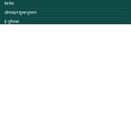
वेब मेल
ऑनलाइन शुल्क भुगतान
ई-पुस्तिका
कॉपीराइट 2018 आईआईएम लखनऊ
अंतिम नवीनीकृत तिथी:
Thursday 15th March 2018 03:06 PM
आगंतुक संख्या :
साइटमैप
सहयोग
नियम एवं शर्तें
अस्वीकरण
गोपनीयता नीति
हाइपरलिंक नीति
कॉपीराइट नीति