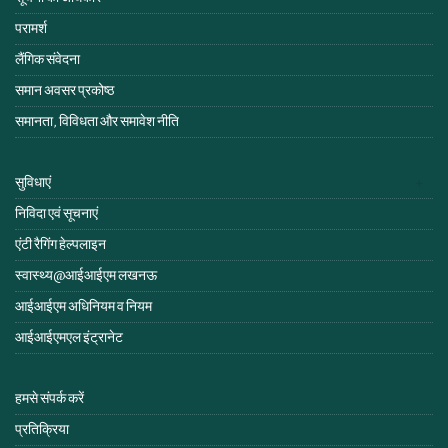
परामर्श
लैंगिक संवेदना
समान अवसर प्रकोष्ठ
समानता, विविधता और समावेश नीति
सुविधाएं
निविदा एवं सूचनाएं
एंटी रैगिंग हेल्पलाइन
स्वास्थ्य@आईआईएम लखनऊ
आईआईएम अधिनियम व नियम
आईआईएमएल इंट्रानेट
हमसे संपर्क करें
प्रतिक्रिया